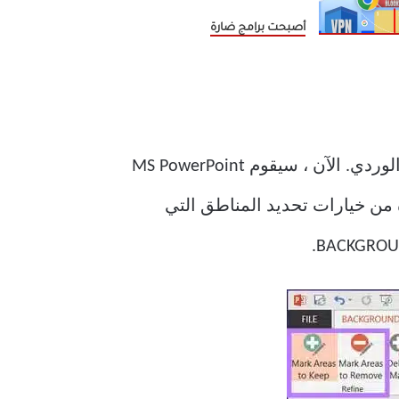
أصبحت برامج ضارة
بعد النقر فوق خيار إزالة الخلفية ، سترى أن الصورة المضافة ستتحول إلى اللون الوردي. الآن ، سيقوم MS PowerPoint
ة من خيارات تحديد المناطق التي