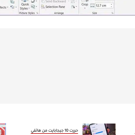
حررت 10 جيجابايت من هاتفي