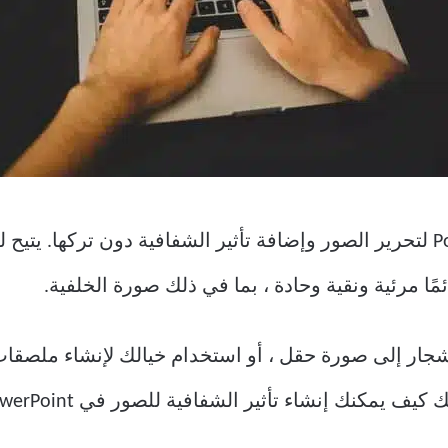
سنوضح لك كيفية استخدام PowerPoint لتحرير الصور وإضافة تأثير الشفافية دون ت
ا مرئية ونقية وحادة ، بما في ذلك صورة الخلفية.
أشجار إلى صورة حقل ، أو استخدام خيالك لإنشاء ملصقات 