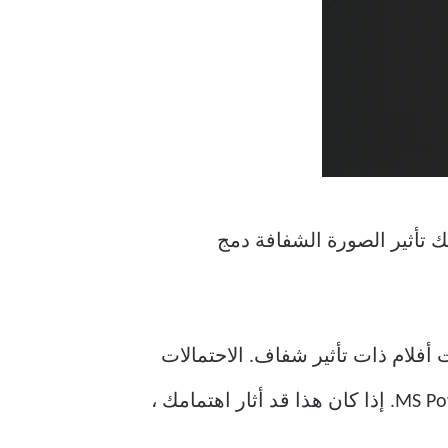
ركها. يتيح لك تأثير الصورة الشفافة دمج
أفلام ذات تأثير شفاف. الاحتمالات
لا حدود لها. في هذا الدليل ، سنوضح لك كيف يمكنك إنشاء تأثير الشفافية للصور في MS PowerPoint. إذا كان هذا قد أثار اهتمامك ،