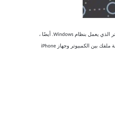
سيكون عليك أن تكافح مرة واحدة فقط لإعداد خدمة iCloud لمزامنة البيانات مع جهاز الكمبيوتر الذي يعمل بنظام Windows. أيضًا ،
يمكنك إضافة مجلد iCloud في File Explorer. بمجرد القيام بذلك ، يمكنك بسهولة حفظ ومزامنة ملفك بين الكمبيوتر وجهاز iPhone