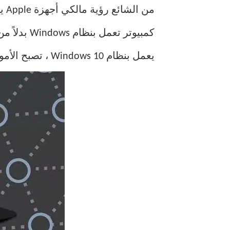
يعمل بنظام Windows 10 ، تصبح الأمور صعبة بعض الشيء. وإليك كيفية إضافة iCloud إلى File Explorer على Windows 10.