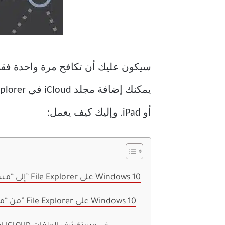
أو iPad. وإليك كيف يعمل:
إضافة ICLOUD إلى “مستكشف الملفات” File Explorer على Windows 10
إدارة ICLOUD من “مستكشف الملفات” File Explorer على Windows 10