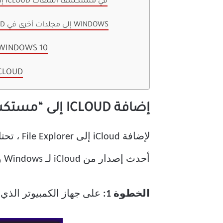
إضافة ملفات إلى محرك أقراص ICLOUD في مستكشف الملفات
نقل العناصر من محرك ICLOUD إلى مجلدات أخرى في WINDOWS
إدارة مساحة تخزين ICLOUD من DOWS 10
احصل على أفضل ما في تخزي
إضافة ICLOUD إلى “مستكشف الملفات” File Explorer على Windows 10
لإضافة d
أحدث إصدار من iCloud لـ Windows وتثبيته على جهاز الكمبيوتر الخاص بك.
الخطوة 1:
على جهاز الكمبيوتر الذي يعمل بنظام Windows 10 ، ق