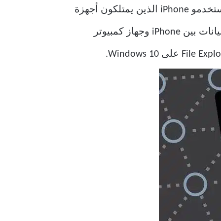
من الشائع رؤية مالكي أجهزة Apple يستخدمونها مع أجهزة Windows. من الأمثلة على ذلك مستخدمو iPhone الذين يمتلكون أجهزة
كمبيوتر تعمل بنظام Windows بدلاً من أجهزة MacBooks. ومع ذلك ، عندما يتعلق الأمر بنقل البيانات بين iPhone وجهاز كمبيوتر