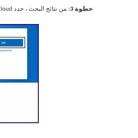
خطوة 3:
من نتائج البحث ، حدد iCloud وانقر فوق Get لتنزيل التطبيق على جهاز الكمبيوتر الخاص بك.