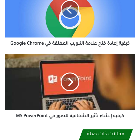
علامة
التبويب
المغلقة
في
Google
Chrome
كيفية إعادة فتح علامة التبويب المغلقة في Google Chrome
كيفية
إنشاء
تأثير
الشفافية
للصور
في
MS
PowerPoint
كيفية إنشاء تأثير الشفافية للصور في MS PowerPoint
مقالات ذات صلة