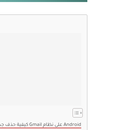
كيفية حذف جميع رسائل البريد الإلكتروني غير المقروءة في Gmail على نظام Android