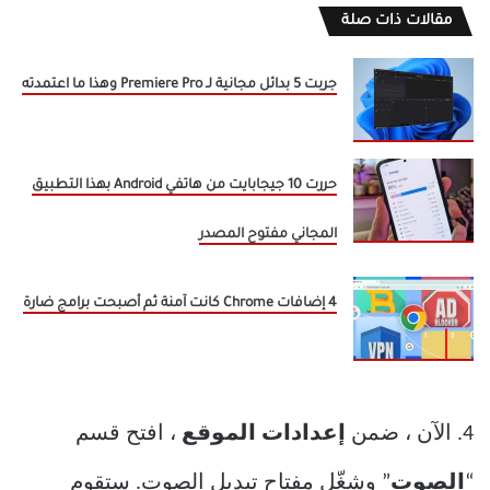
مقالات ذات صلة
جربت 5 بدائل مجانية لـ Premiere Pro وهذا ما اعتمدته
حررت 10 جيجابايت من هاتفي Android بهذا التطبيق
المجاني مفتوح المصدر
4 إضافات Chrome كانت آمنة ثم أصبحت برامج ضارة
4. الآن ، ضمن
إعدادات الموقع
، افتح قسم
“
الصوت
” وشغّل مفتاح تبديل الصوت. ستقوم