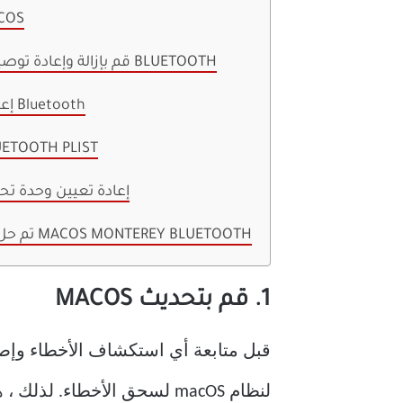
1. قم بتح
2. قم بإزالة وإعادة توصيل جميع أجهزة BLUETOOTH
3. إعادة ضبط وحدة Bluetooth
4. حذف ملف OOTH PLIST
5. إعادة تعيين وحدة تح
تم حل مشكلات اتصال MACOS MONTEREY BLUETOOTH
1. قم بتحديث MACOS
لنظام macOS لسحق الأخطاء. لذلك ، هناك احتمال أنك تواجه مشكلات في اتصال Bluetooth إذا لم تكن قد قمت بتثبيت آخر تحديث.