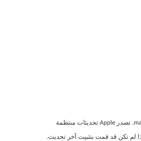
قبل متابعة أي استكشاف الأخطاء وإصلاحها ، تأكد من تشغيل أحدث إصدار من macOS Monterey. تصدر Apple تحديثات منتظمة