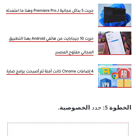
جربت 5 بدائل مجانية لـ Premiere Pro وهذا ما اعتمدته
حررت 10 جيجابايت من هاتفي Android بهذا التطبيق
المجاني مفتوح المصدر
4 إضافات Chrome كانت آمنة ثم أصبحت برامج ضارة
الخطوة 5:
حدد
الخصوصية.