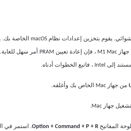
PRAM تعني معلمة ذاكرة الوصول ال
من جهاز Mac الخاص بك وأغلقه.
شغيل جهاز Mac.
حة المفاتيح
Option + Command + P + R