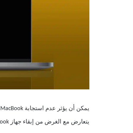
يتعارض مع الغرض من إبقاء جهاز MacBook الخاص بك نائماً. فلنحل المشكلة مرة واحدة وإلى الأبد.