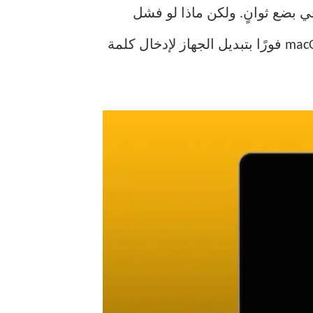
ستخدام في بضع ثوانٍ. ولكن ماذا لو فشل
MacBook الخاص بك في التشغيل من وضع السكون؟ عادةً ، عند فتح غطاء MacBook ، يقوم macOS فورًا بتبديل الجهاز لإدخال كلمة