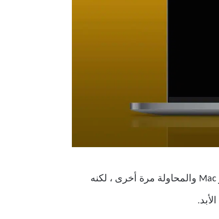
يمكن أن يؤثر عدم استجابة MacBook بعد النوم على ساعات إنتاجيتك. يمكنك دائمًا إغلاق جهاز Mac والمحاولة مرة أخرى ، لكنه