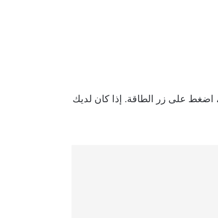
 من وضع السكون. عندما تفتح غطاء MacBook ولا يستيقظ ، اضغط على زر الطاقة. إذا كان لديك