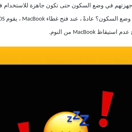
فظ معظم مستخدمي MacBook بأجهزتهم في وضع السكون حتى تكون جاهزة للا
 MacBook من النوم.