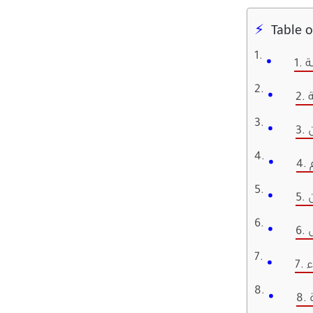
Table 
ة
ن
ء