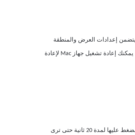
عشوائي. يقوم بتخزين إعدادات نظام macOS الخاصة بك. يتضمن إعدادات العرض والمنطقة
الزمنية والحجم والمزيد. إذا كان لديك جهاز M1 Mac ، فإن إعادة تعيين PRAM أمر سهل للغاية. يمكنك إعادة تشغيل جهاز Mac لإعادة
. استمر في الضغط عليها لمدة 20 ثانية حتى ترى