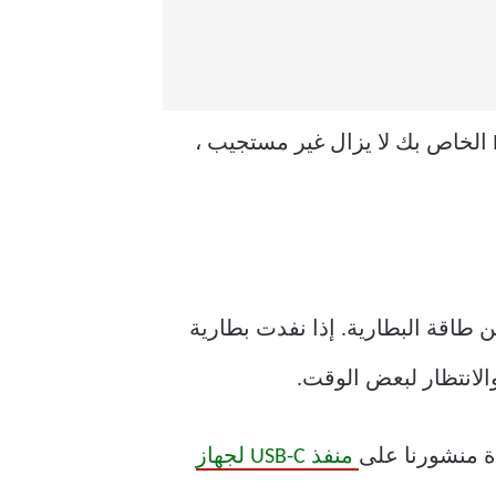
وإذا لم تنجح الحيلة ، فاستخدم لوحة التتبع أو لوحة المفاتيح لتشغيل الشاشة. إذا كان MacBook الخاص بك لا يزال غير مستجيب ،
 النهاية من طاقة البطارية. إذا نفدت بطارية
ءة منشورنا على
منفذ USB-C لجهاز