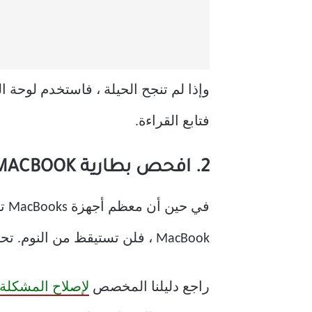
فتابع القراءة.
2. افحص بطارية MACBOOK
في
MacBook ، فلن تستيقظ من النوم. تحتاج إلى توصيل جهاز MacBook الخاص بك بمحول طاقة والانتظار لبعض الوقت.
راجع دليلنا المخصص
لإصلاح المشكلة إذا كان MacBook 