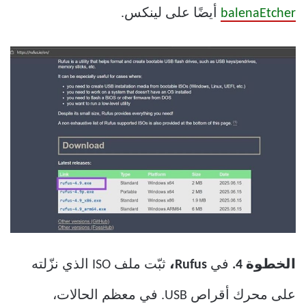
balenaEtcher
أيضًا على لينكس.
الخطوة 4.
في
Rufus،
ثبّت ملف ISO الذي نزّلته
على محرك أقراص USB. في معظم الحالات،