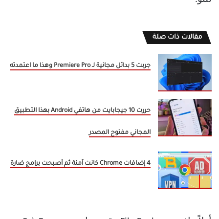
مقالات ذات صلة
جربت 5 بدائل مجانية لـ Premiere Pro وهذا ما اعتمدته
حررت 10 جيجابايت من هاتفي Android بهذا التطبيق
المجاني مفتوح المصدر
4 إضافات Chrome كانت آمنة ثم أصبحت برامج ضارة