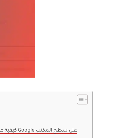
كيفية عمل مستند بلا صفحات غير مجزأ على محرر مستندات Google على سطح المكتب