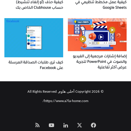
كيفية عمل مخطط تنظيمي في
كيفية حذف (أو إلغاء تنشيط)
Google Sheets
حساب Clubhouse الخاص بك
إضافة إشارات مرجعية إلى الفيديو
والصوت في PowerPoint لتجربة
كيف ترى طلبات الصداقة المرسلة
عرض أكثر تفاعلية
على Facebook
© Copyright 2026 أحلى هاوم, All Rights Reserved
https://www.a7la-home.com/
‫X
فيسبوك
لينكدإن
‫YouTube
Smart