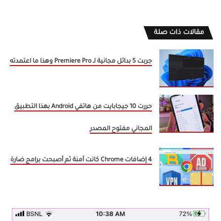
مقالات ذات صلة
جربت 5 بدائل مجانية لـ Premiere Pro وهذا ما اعتمدته
حررت 10 جيجابايت من هاتفي Android بهذا التطبيق
المجاني مفتوح المصدر
4 إضافات Chrome كانت آمنة ثم أصبحت برامج ضارة