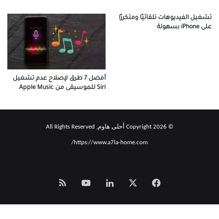
تشغيل الفيديوهات تلقائيًا ومتكررًا
على iPhone بسهولة
أفضل 7 طرق لإصلاح عدم تشغيل
Siri للموسيقى من Apple Music
© Copyright 2026 أحلى هاوم, All Rights Reserved
https://www.a7la-home.com/
‫X
فيسبوك
لينكدإن
‫YouTube
Smart
Zeno