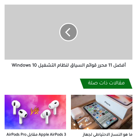
مساحة
التخزين
أفضل
11
محرر
قوائم
السياق
لنظام
التشغيل
Windows
10
أفضل 11 محرر قوائم السياق لنظام التشغيل Windows 10
مقالات ذات صلة
Apple AirPods 3 مقابل AirPods Pro
ما هو النسخ الاحتياطي لجهاز