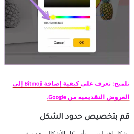
تلميح: تعرف على
كيفية إضافة Bitmoji إلى
العروض التقديمية من Google.
قم بتخصيص حدود الشكل