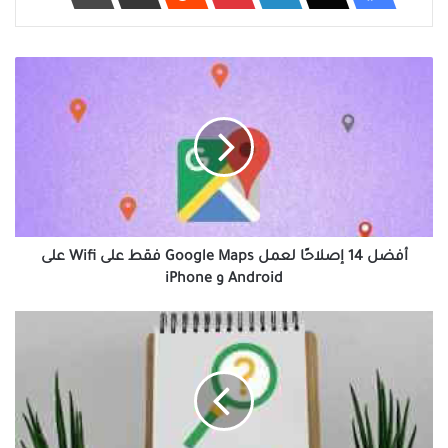
أفضل
14
إصلاحًا
لعمل
Google
Maps
فقط
على
Wifi
على
أفضل 14 إصلاحًا لعمل Google Maps فقط على Wifi على
Android
Android و iPhone
و
iPhone
أفضل
7
طرق
لإصلاح
خطأ
اختفاء
دفتر