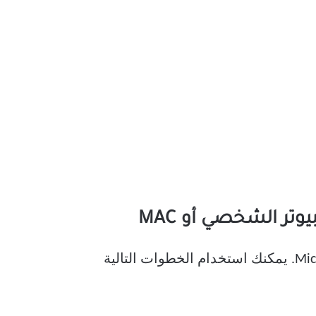
بعد توصيل ميكروفون بجهاز الكمبيوتر ، يمكنك البدء في استخدام أداة الإملاء في Microsoft Word. يمكنك استخدام الخطوات التالية