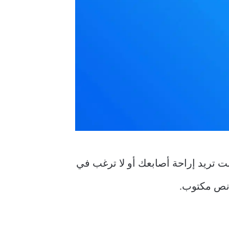
 نص إلى مستند Word الخاص بك. لذا ، إذا كنت تريد إراحة أصابعك أو لا ترغب في