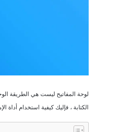
الكتابة ، فإليك كيفية استخدام أداة الإملاء في Microsoft Word لتحويل الكلمات المنطو