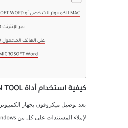
كيفية استخدام أداة DICTATION TOOL في MICROSOFT WORD للكمبيوتر الشخصي أو MAC
كيفية استخدام أداة الإملاء في MICROSOFT WORD عبر الإنترنت
كيفية استخدام أداة الإملاء في MICROSOFT WORD على الهاتف المحمول
أوامر الإملاء المختلفة التي يمكنك استخدامها في ROSOFT Word
كيفية استخدام أداة DICTATION TOOL في MICROSOFT WORD للكمبيوتر الشخصي أو MAC
لإملاء المستندات على كل من Windows و Mac.