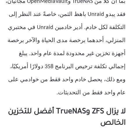
بما أن كلاً من TrueNAS وOpenMediaVault مجانيان،
فقد يبدو Unraid باهظ الثمن، خاصةً عند النظر إلى
التكلفة لكل خادم. أدير خادمين Unraid في مختبري
المنزلي، أحدهما برخصة مدى الحياة والآخر برخصة
أجهزة تخزين غير محدودة لمدة عام واحد. يبلغ
إجمالي تكلفة ترخيص البرنامج 358 دولارًا أمريكيًا،
ومع ذلك، يحصل خادم واحد فقط من خوادمي على
عام واحد فقط من التحديثات.
لا يزال ZFS وTrueNAS أفضل للتخزين
الخالص