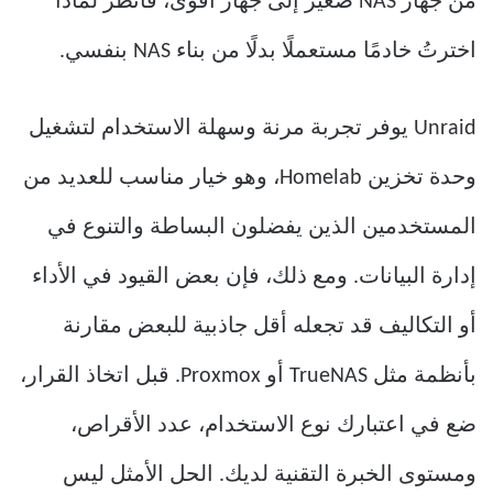
من جهاز NAS صغير إلى جهاز أقوى، فانظر لماذا
اخترتُ خادمًا مستعملًا بدلًا من بناء NAS بنفسي.
Unraid يوفر تجربة مرنة وسهلة الاستخدام لتشغيل
وحدة تخزين Homelab، وهو خيار مناسب للعديد من
المستخدمين الذين يفضلون البساطة والتنوع في
إدارة البيانات. ومع ذلك، فإن بعض القيود في الأداء
أو التكاليف قد تجعله أقل جاذبية للبعض مقارنة
بأنظمة مثل TrueNAS أو Proxmox. قبل اتخاذ القرار،
ضع في اعتبارك نوع الاستخدام، عدد الأقراص،
ومستوى الخبرة التقنية لديك. الحل الأمثل ليس