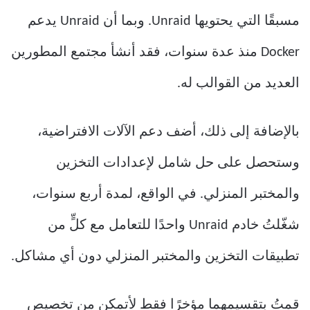
مسبقًا التي يحتويها Unraid. وبما أن Unraid يدعم
Docker منذ عدة سنوات، فقد أنشأ مجتمع المطورين
العديد من القوالب له.
بالإضافة إلى ذلك، أضف دعم الآلات الافتراضية،
وستحصل على حل شامل لإعدادات التخزين
والمختبر المنزلي. في الواقع، لمدة أربع سنوات،
شغّلتُ خادم Unraid واحدًا للتعامل مع كلٍّ من
تطبيقات التخزين والمختبر المنزلي دون أي مشاكل.
قمتُ بتقسيمهما مؤخرًا فقط لأتمكن من تخصيص