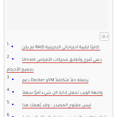
لم يكن RAID كافيًا لتلبية احتياجاتي التخزينية.
Unraid دعني أمزج وأطابق محركات الأقراص
بجميع الأحجام
دعم Docker وVM يجعله حلاً متكاملاً
واجهة الويب تجعل إدارة كل شيء أمرًا سهلاً
ليس مفتوح المصدر – وقد يُهمك هذا