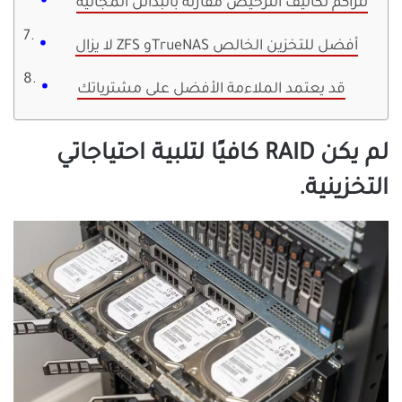
تتراكم تكاليف الترخيص مقارنة بالبدائل المجانية
لا يزال ZFS وTrueNAS أفضل للتخزين الخالص
قد يعتمد الملاءمة الأفضل على مشترياتك
لم يكن RAID كافيًا لتلبية احتياجاتي
التخزينية.