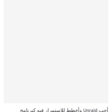
أحب Unraid وأخطط للاستمرار فيه كبرنامج