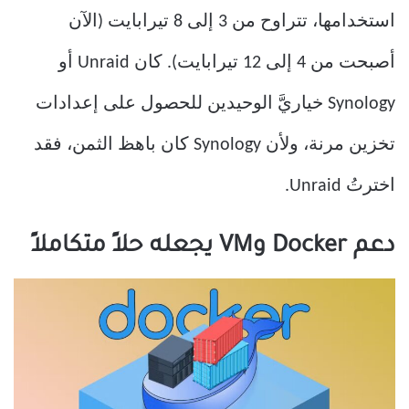
استخدامها، تتراوح من 3 إلى 8 تيرابايت (الآن
أصبحت من 4 إلى 12 تيرابايت). كان Unraid أو
Synology خياريَّ الوحيدين للحصول على إعدادات
تخزين مرنة، ولأن Synology كان باهظ الثمن، فقد
اخترتُ Unraid.
دعم Docker وVM يجعله حلاً متكاملاً