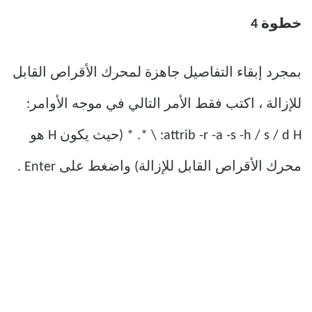
خطوة 4
بمجرد إبقاء التفاصيل جاهزة لمحرك الأقراص القابل
للإزالة ، اكتب فقط الأمر التالي في موجه الأوامر:
attrib -r -a -s -h / s / d H: \ *. * (حيث يكون H هو
محرك الأقراص القابل للإزالة) واضغط على Enter .