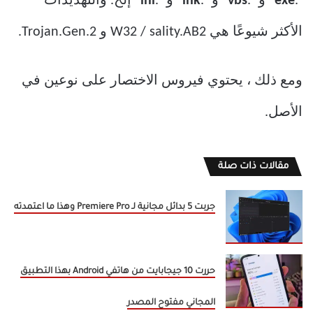
“.
exe
” و “.
vbs
” و “.
lnk
” و “.
ini
” إلخ. والتهديدات
الأكثر شيوعًا هي W32 / sality.AB2 و Trojan.Gen.2.
ومع ذلك ، يحتوي فيروس الاختصار على نوعين في
الأصل.
مقالات ذات صلة
جربت 5 بدائل مجانية لـ Premiere Pro وهذا ما اعتمدته
حررت 10 جيجابايت من هاتفي Android بهذا التطبيق
المجاني مفتوح المصدر