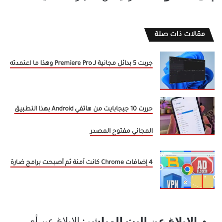
مقالات ذات صلة
جربت 5 بدائل مجانية لـ Premiere Pro وهذا ما اعتمدته
حررت 10 جيجابايت من هاتفي Android بهذا التطبيق
المجاني مفتوح المصدر
4 إضافات Chrome كانت آمنة ثم أصبحت برامج ضارة