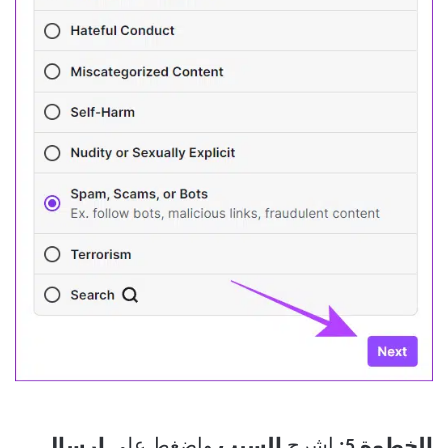
الخطوة 5:
اشرح
السبب
واضغط على
إرسال