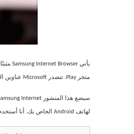
متجر Play. تتصدر Microsoft عناوين الأخبار باستخدام متصفح Microsoft Edge الذي يوفر تكاملاً وثيقًا مع نظام التشغيل Windows 10.
لهاتف Android الخاص بك. أنا أستخدم Google Pixel XL لتقديم عرض متوازن لكلا المتصفحين.