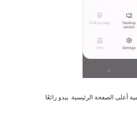
Micro أفضل مقارنةً بعروض Samsung العادية. قامت Edge بدمج خلفية Bing اليومية أعلى الصفحة الرئيسية. يبدو رائعًا