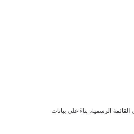
لا يعرض تطبيق Microsoft Edge الحجم الدقيق في القائمة الرسمية. بناءً على بيانات