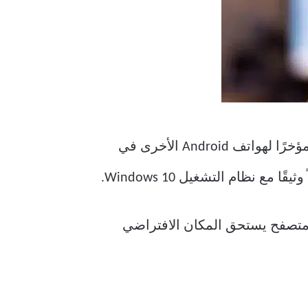
يأتي Samsung Internet Browser مثبتًا مسبقًا على جميع أجهزة Samsung ، وقد أتاحته الشركة مؤخرًا لهواتف Android الأخرى في
في جوانب مختلفة لاستنتاج أي متصفح يستحق المكان الافتراضي