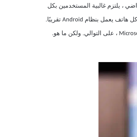
بشكل افتراضي ، يلتزم غالبية المستخدمين بكل
ما يتم تحميله مسبقًا على هواتفهم. يتصدر Google Chrome الحزمة لأنه يأتي مثبتًا مسبقًا على كل هاتف يعمل بنظام Android تقريبًا.
ومع ذلك ، تهدد كل من Samsung و Microsoft Chrome باستخدام Samsung Internet و Microsoft Edge ، على التوالي. ولكن ما هو.