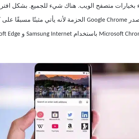
Google Pl على Android مليء بخيارات متصفح الويب. هناك شيء للجميع. 