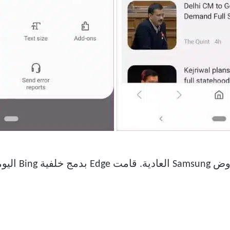
يعتبر نهج soft