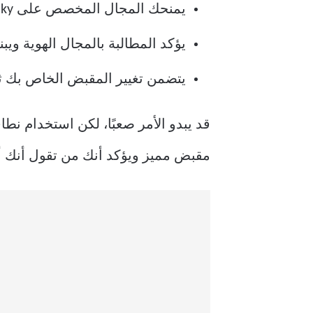
يمنحك المجال المخصص على Bluesky فوائد التعرف والتحقق تتجاوز المقبض الافتراضي bsky.social.
يؤكد المطالبة بالمجال الهوية و
يتضمن تغيير المقبض الخاص بك ثلاث خطوات: بدء التغيير
مقبض مميز ويؤكد أنك من تقول أنك أ