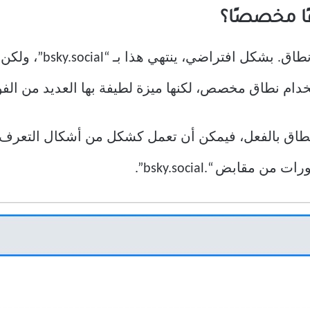
ًا مخصصًا؟
على Bluesky، المقبض ا
ام نطاق مخصص، لكنها ميزة لطيفة بها العديد من الفوا
ك نطاق بالفعل، فيمكن أن تعمل كشكل من أشكال التعرف. ي
مقابض “.bsky.social”.