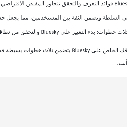
يبني السلطة ويضمن الثقة بين المستخدمين، مما يجعل ح
 على Bluesky والتحقق من نطاقك وتأكيد التغيير.
قد يبدو الأمر صعبًا، لكن استخدام نطاقك الخاص على uesky
نت.