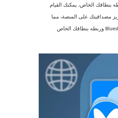
من خلال ربطه بنطاقك الخاص، يمكنك القيام
ز مصداقيتك على المنصة، مما
يساعد في بناء هوية قوية على الإنترنت. في هذه المقالة، سنتناول كيفية إعداد حسابك على Bluesky وربطه بنطاقك الخاص