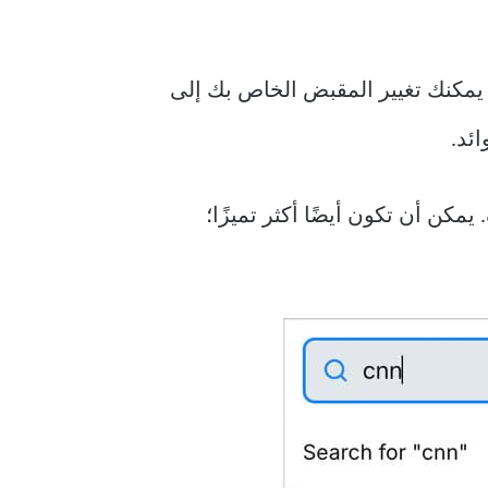
لخاص بك هو نطاق. بشكل افتراضي، ينتهي هذا بـ “bsky.social”، ولكن يمكنك تغيير المقبض الخاص بك إلى
ئد.
مكن أن تكون أيضًا أكثر تميزًا؛