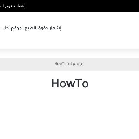
إشعار حقوق الطب
إشعار حقوق الطبع لموقع أحلى ها
الرئيسية
>
HowTo
HowTo
9
كيفية
طرق
البحث
لإصلاح
عن
تغير
الصور
لغة
على