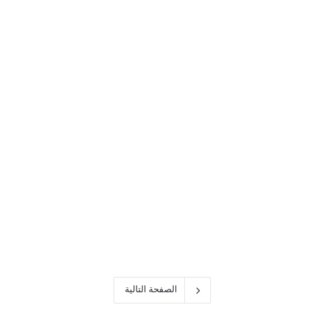
على
جهاز
Mac
كيفية إصلاح عدم مزامنة
IMessage على جهاز Mac
الصفحة التالية