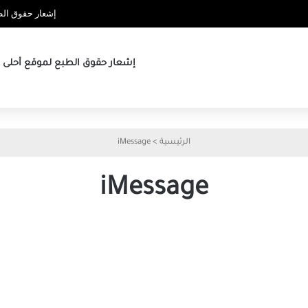
إشعار حقوق الطب
إشعار حقوق الطبع لموقع أحلى ها
الرئيسية
>
iMessage
iMessage
كيفية
كيفية
إيقاف
معرفة
تشغيل
ما
iMessage
إذا
على
قام