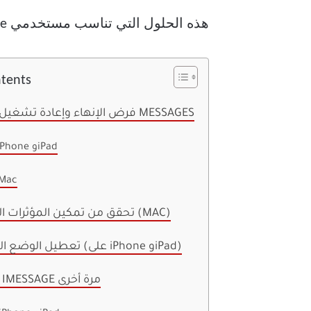
هذه الحلول التي تناسب مستخدمي iPhone وiPad وMac.
ntents
1. فرض الإنهاء وإعادة تشغيل تطبيق MESSAGES
على iPhone وiPad
على ac
2. تحقق من تمكين المؤثرات الصوتية (MAC)
3. تعطيل الوضع الصامت (على iPhone وiPad)
4. تمكين IMESSAGE مرة أخرى