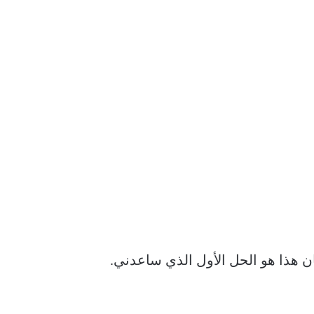
ا كنت أواجه نفس المشكلة على جهاز iPhone الخاص بي، كان هذا هو الحل الأول الذي ساعدني.