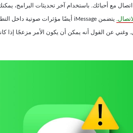
اء على اتصال مع أحبائك. باستخدام آخر تحديثات البرامج، ي
اتصال.
يتضمن iMessage أيضًا مؤثرات صوتية داخ