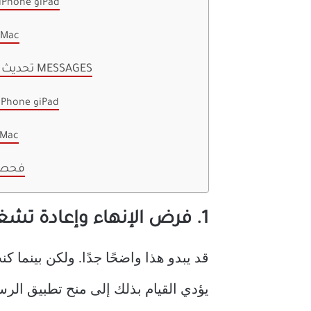
على iPhone وiPad
على Mac
5. تحديث تطبيق MESSAGES
على iPhone وiPad
على ac
فحص 
1. فرض الإنهاء وإعادة تشغيل تطبيق MESSAGES
يؤدي القيام بذلك إلى منح تطبيق الرس