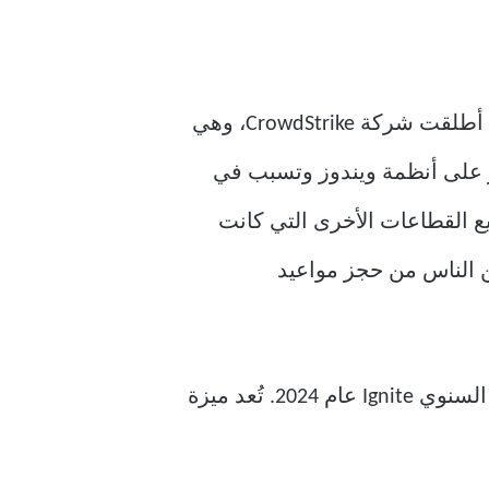
هل تذكر حادثة CrowdStrike التي حدثت العام الماضي؟ إن لم تكن كذلك، فإليك ملخص موجز: أطلقت شركة CrowdStrike، وهي
توى التحديث على خلل أثر على أنظمة ويندوز وتسبب في
 القطاعات الأخرى التي كانت
 الناس من حجز مواعيد
لضمان عدم تكرار مثل هذه الحادثة، قدمت مايكروسوفت مبادرة مرونة ويندوز خلال مؤتمرها السنوي Ignite عام 2024. تُعد ميزة