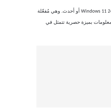
تتوفر ميزة “الاسترداد السريع للجهاز” على جميع الأجهزة المُثبت عليها تحديث Windows 11 24H2 KB5062660 أو أحدث. وهي مُفعّلة
دمو Windows Pro ومسؤولو تكنولوجيا المعلومات بميزة حصرية تتمثل في