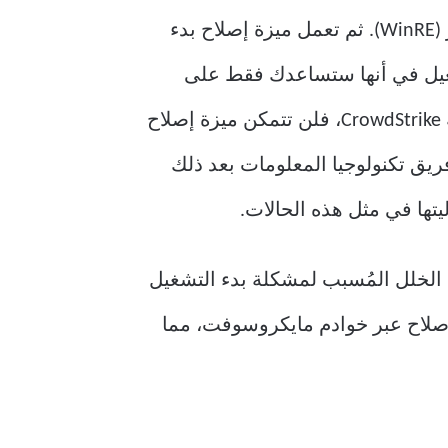
إذا فشل جهاز الكمبيوتر في التشغيل ثلاث مرات متتالية، يدخل ويندوز في بيئة استرداد ويندوز (WinRE). ثم تعمل ميزة إصلاح بدء
شغيل في أنها ستساعدك فقط على
التخلص من المشكلات المعروفة. هذا يعني أنه في حال ظهور خطأ جديد، كما حدث أثناء حادثة CrowdStrike، فلن تتمكن ميزة إصلاح
يق تكنولوجيا المعلومات بعد ذلك
يتها في مثل هذه الحالات.
 QMR بخوادم مايكروسوفت لتحديد الخلل المُسبب لمشكلة بدء التشغيل
لأنظمة المتأثرة قد حمّلت الإصلاح عبر خوادم مايكروسوفت، مما