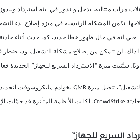
احها. تكمن المشكلة الرئيسية في ميزة إصلاح بدء الت
 لذلك، لن تتمكن من إصلاح مشكلة التشغيل، وسيضطر فر
. ستُثبت ميزة “الاسترداد السريع للجهاز” الجديدة فعال
على عكس ميزة “إصلاح مشاكل بدء التشغيل”، تتصل ميزة
وحلها. لو كانت ميزة QMR متاحة أثناء حادثة CrowdStrike، لكانت ا
داد السريع للجهاز”