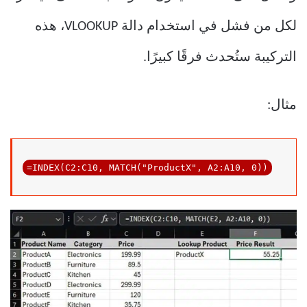
لكل من فشل في استخدام دالة VLOOKUP، هذه
التركيبة ستُحدث فرقًا كبيرًا.
مثال:
=INDEX(C2:C10, MATCH(
"ProductX"
, 
A2
:A10, 
0