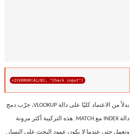
=IFERROR(A1/B1, "
Check
input
")
بدلاً من الاعتماد كليًا على دالة VLOOKUP، جرّب دمج
دالة INDEX مع MATCH. هذه التركيبة أكثر مرونة
وتعمل حتى عندما لا يكون عمود البحث على اليسار.