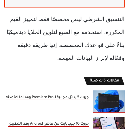
التنسيق الشرطي ليس مخصصًا فقط لتمييز القيم
المكررة. استخدمه مع الصيغ لتلوين الخلايا ديناميكيًا
بناءً على قواعدك المخصصة. إنها طريقة دقيقة
وفعّالة لإبراز البيانات المهمة.
مقالات ذات صلة
جربت 5 بدائل مجانية لـ Premiere Pro وهذا ما اعتمدته
حررت 10 جيجابايت من هاتفي Android بهذا التطبيق