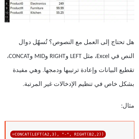
هل تحتاج إلى العمل مع النصوص؟ تُسهّل دوال
النص في Excel، مثل LEFT وRIGHT وMID وCONCAT،
تقطيع البيانات وإعادة ترتيبها ودمجها. وهي مفيدة
بشكل خاص في تنظيم الإدخالات غير المرتبة.
مثال:
=CONCAT(LEFT(A2,
3
), 
"-"
, RIGHT(B2,
2