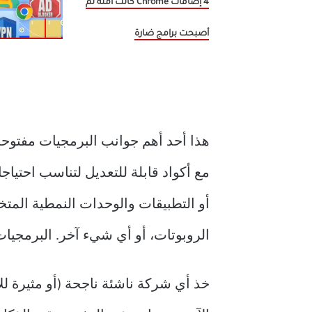
4 إضافات Chrome كانت آمنة ثم
أصبحت برامج ضارة
هذا أحد أهم جوانب البرمجيات مفتوحة ا
مع أكواد قابلة للتعديل لتناسب احتياجا
الروبوتات، أو أي شيء آخر. البرمجيات 
خذ أي شركة ناشئة ناجحة (أو مثيرة لل