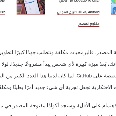
حررت 10 جيجابايت من هاتفي
Android بهذا التطبيق المجاني
Pro وهذا ما اعتمدته
مفتوح المصدر
لمصدر. فالبرمجيات مكلفة وتتطلب جهدًا كبيرًا لتطويرها،
تك، يُعدّ ميزة كبيرة لأي شخص يبدأ مشروعًا جديدًا. لولا
أو التطبيقات والوحدات النمطية المتخصصة على GitHub، لما كان لدينا 
الاحتكارية تجعل تجربة أي شيء جديد أمرًا بطيئًا ومكلفًا
اهتمام على الأقل)، وستجد أكوادًا مفتوحة المصدر في مك