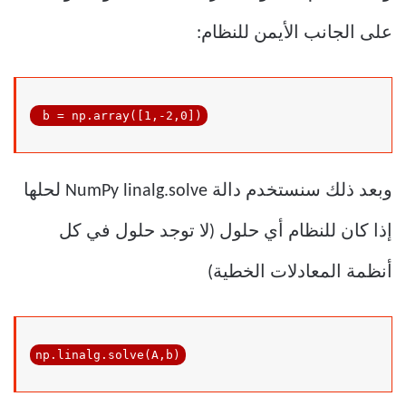
على الجانب الأيمن للنظام:
 b = np.array([
1
,
-2
,
0
])
وبعد ذلك سنستخدم دالة NumPy linalg.solve لحلها
إذا كان للنظام أي حلول (لا توجد حلول في كل
أنظمة المعادلات الخطية)
np.linalg.solve(A,b)