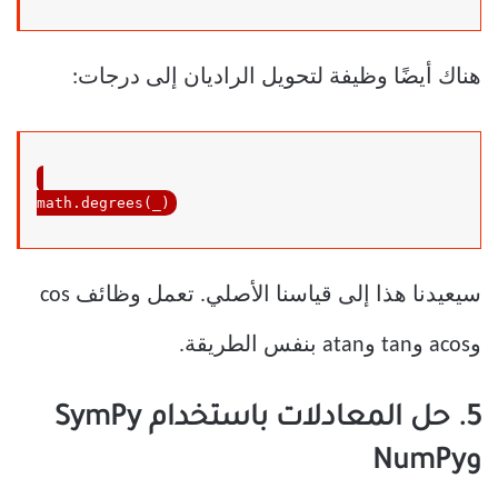
هناك أيضًا وظيفة لتحويل الراديان إلى درجات:
math.degrees(_)
سيعيدنا هذا إلى قياسنا الأصلي. تعمل وظائف cos
وacos وtan وatan بنفس الطريقة.
5. حل المعادلات باستخدام SymPy
وNumPy