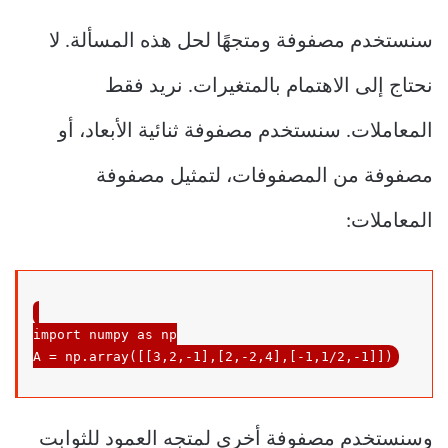
سنستخدم مصفوفة ومتجهًا لحل هذه المسألة. لا
نحتاج إلى الاهتمام بالمتغيرات. نريد فقط
المعاملات. سنستخدم مصفوفة ثنائية الأبعاد، أو
مصفوفة من المصفوفات، لتمثيل مصفوفة
المعاملات:
import
 numpy 
as
 np

A = np.array([[
3
,
2
,
-1
],[
2
,
-2
,
4
],[
-1
,
1
/
2
,
-1
]])
وسنستخدم مصفوفة أخرى لمتجه العمود للثوابت