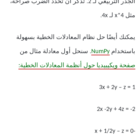
الجذر التربيعي لـ 2. تذكر أن تحدد الضرب صراحةً،
مثل 4*x لـ 4x.
يمكنك أيضًا حل نظام المعادلات الخطية بسهولة
باستخدام
NumPy
. سنحل أول معادلة مثال من
صفحة ويكيبيديا حول أنظمة المعادلات الخطية:
3x + 2y – z = 1
2x -2y + 4z = -2
-x + 1/2y – z = 0