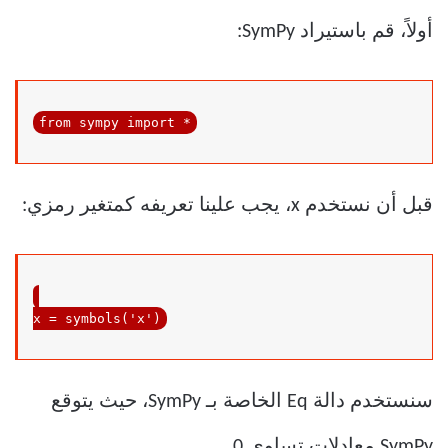
أولاً، قم باستيراد SymPy:
from
 sympy 
import
 *
قبل أن نستخدم x، يجب علينا تعريفه كمتغير رمزي:
x = symbols(
'x'
)
سنستخدم دالة Eq الخاصة بـ SymPy، حيث يتوقع
SymPy معادلات تساوي 0.