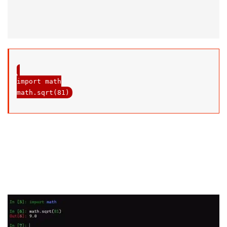
import
 math

math.sqrt(
81
)