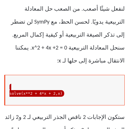
لنفعل شيئًا أصعب. من الصعب حل المعادلة
التربيعية يدويًا. لحسن الحظ، مع SymPy لن تضطر
إلى تذكر الصيغة التربيعية أو كيفية إكمال المربع.
سنحل المعادلة التربيعية x^2 + 4x +2 = 0. يمكننا
الانتقال مباشرة إلى حلها لـ x:
solve(x**
2
 + 
4
*x + 
2
,x)
ستكون الإجابات 2 ناقص الجذر التربيعي لـ 2 و2 زائد