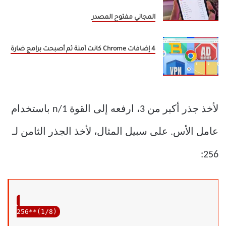
المجاني مفتوح المصدر
4 إضافات Chrome كانت آمنة ثم أصبحت برامج ضارة
لأخذ جذر أكبر من 3، ارفعه إلى القوة 1/n باستخدام
عامل الأس. على سبيل المثال، لأخذ الجذر الثامن لـ
256:
256
**(
1
/
8
)