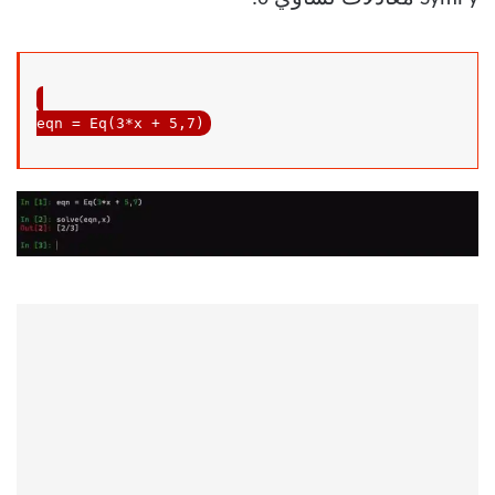
eqn = Eq(
3
*x + 
5
,
7
)