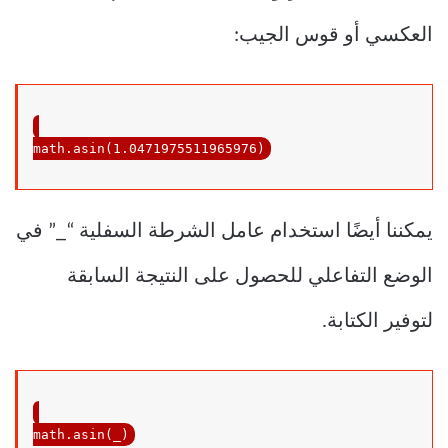
العكسي أو قوس الجيب:
math.asin(
1.0471975511965976
)
يمكننا أيضًا استخدام عامل الشرطة السفلية “_” في
الوضع التفاعلي للحصول على النتيجة السابقة
لتوفير الكتابة.
math.asin(_)