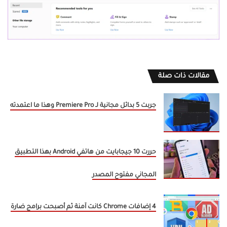
مقالات ذات صلة
جربت 5 بدائل مجانية لـ Premiere Pro وهذا ما اعتمدته
حررت 10 جيجابايت من هاتفي Android بهذا التطبيق
المجاني مفتوح المصدر
4 إضافات Chrome كانت آمنة ثم أصبحت برامج ضارة