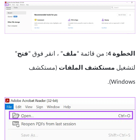
الخطوة 4:
من قائمة “
ملف
” ، انقر فوق “
فتح
”
لتشغيل
مستكشف الملفات
(مستكشف
Windows).