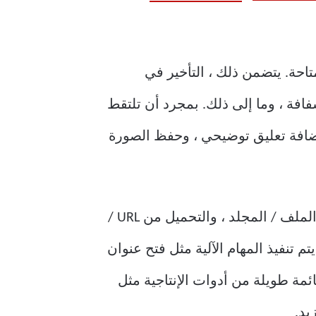
احة. يتضمن ذلك ، التأخير في
افة ، وما إلى ذلك. بمجرد أن تلتقط
/ إضافة تعليق توضيحي ، وحفظ الصورة
هذا ليس كل شيء ، حيث يمكنك أيضًا تحميل أي نوع من الملفات باستخدام طرق مثل تحميل الملف / المجلد ، والتحميل من URL /
 تنفيذ المهام الآلية مثل فتح عنوان
لاوة على ذلك ، يأتي مزودًا بقائمة طويلة من أدوات الإنتاجية مثل