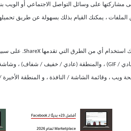
مشاركتها على وسائل التواصل الاجتماعي أو الويب بنق
عند الحصول على لقطة شاشة 
مثل التقاط النص وتسجيل الشاشة (عادي / GIF) ، والمنطقة (عادي / خفي
حة ويب ، وقائمة الشاشة / النافذة ، و المنطقة الأخيرة
أفضل 23+ بديلًا لـ Facebook
Marketplace لعام 2026