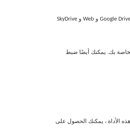
، عبر البريد الإلكتروني و Google Drive و Web و SkyDrive
لخاصة بك. يمكنك أيضًا ضبط
عن Colorpic لأسباب عديدة. باستخدام هذه الأداة ، يمكنك الحصول على