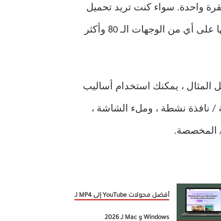
رة واحدة. سواء كنت تريد تحميل
ملفات نصية أو صور أو أي نوع آخر من الملفات ، يمكنك القيام بذلك بسهولة عن طريق تحميلها على أي من الوجهات الـ 80 وأكثر
، يمكنك استخدام أي من الطرق التي تقدمها ShareX. على سبيل المثال ، يمكنك استخدام أساليب
ف / شفاف) ، وشاشة / نافذة نشطة ، وملء الشاشة ،
 / المخصصة.
أفضل محولات YouTube إلى MP4 لـ
Windows و Mac لـ 2026