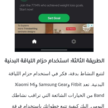
الطريقة الثالثة: استخدام حزام اللياقة البدنية
لتتبع النشاط بدقة، فكر في استخدام حزام اللياقة
البدنية. تعد Fitbit وSamsung Gear وXiaomi Mi
Band من الخيارات الشائعة التي تراقب نشاطك
اليومي. إليك كيفية تتبع خطواتك باستخدام فرقة