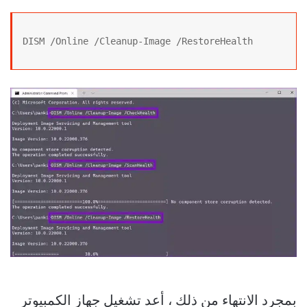
DISM /Online /Cleanup-Image /RestoreHealth
بمجرد الانتهاء من ذلك ، أعد تشغيل جهاز الكمبيوتر