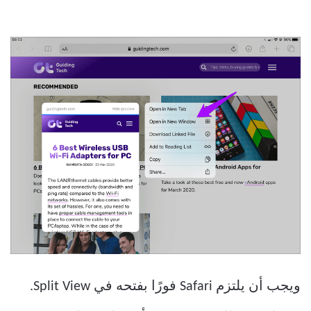
ويجب أن يلتزم Safari فورًا بفتحه في Split View.