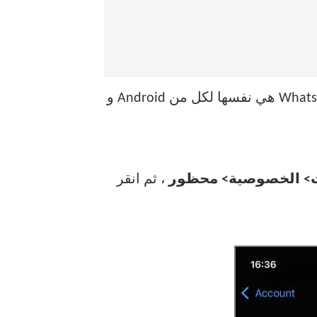
بصرف النظر عن بعض الاختلافات في واجهة المستخدم ، فإن خطوات الحظر والإبلاغ عن WhatsApp هي نفسها لكل من Android و
ت> الخصوصية> محظور
، ثم انقر