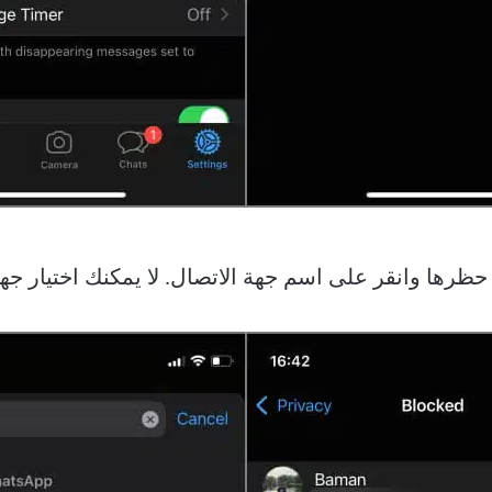
 حظرها وانقر على اسم جهة الاتصال. لا يمكنك اختيار جه