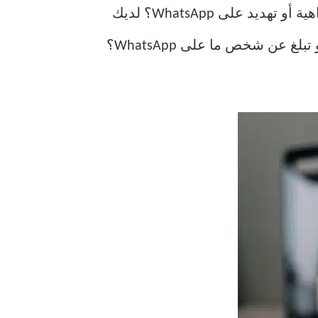
ما هي الخيارات التي لديك عندما يرسل لك شخص ما رسائل غير مرغوب فيها أو جنسية أو كراهية أو تهديد على WhatsApp؟ لديك
خياران. يمكنك إما حظره أو والإبلاغ عنه. لكن هذا يثير بعض الأسئلة. ماذا يحدث عندما تحظر أو تبلغ عن شخص ما على WhatsApp؟