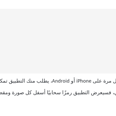
عند تشغيل تطبيق Google Photos لأول مرة على iPhone
ي، فسيعرض التطبيق رمزًا سحابيًا أسفل كل صورة ومقطع 