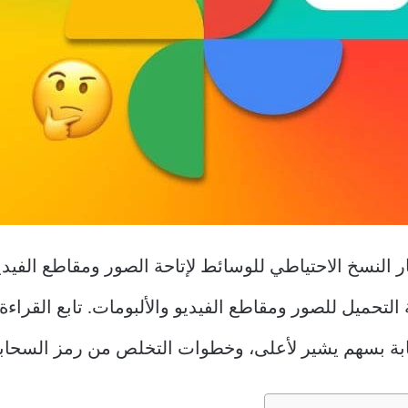
ق Google Photos على خيار النسخ الاحتياطي للوسائط لإتاحة الصور ومق
لة التحميل للصور ومقاطع الفيديو والألبومات. تابع الق
سحابة بسهم يشير لأعلى، وخطوات التخلص من رمز السحابة