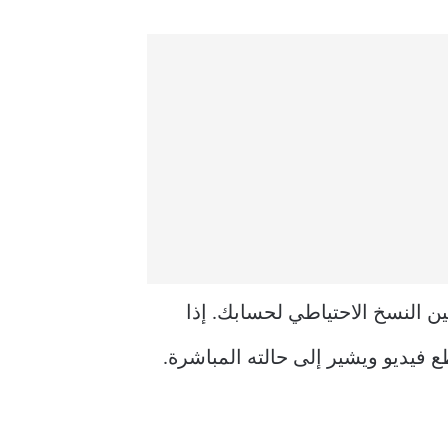
 أو Android، يطلب منك التطبيق تمكين النسخ الاحتياطي لحسابك. إذا
فيديو ويشير إلى حالته المباشرة.