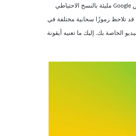
يعد تطبيق Google Photos أكثر من مجرد تطبيق معرض قياسي على iPhone وAndroid. عروض Google مليئة بالنسخ الاحتياطي
ذكاء الاصطناعي مثل Magic Eraser والمزيد. قد تلاحظ رموزًا سحابية مختلفة في
قاطع الفيديو الخاصة بك. إليك ما تعنيه أيقونة