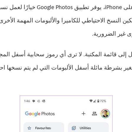
على عكس تطبيق الصور الافتراضي على one
كين النسخ الاحتياطي للكاميرا والألبومات المهمة الأ
ل Google Photos والانتقال إلى قائمة المكتبة. لا ترى أي رموز سحابية 
 بشرطة مائلة أسفل الألبومات التي لم يتم نسخها احتي