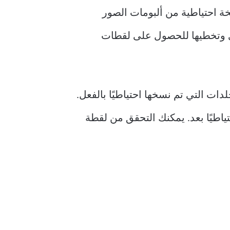
iPh، يوفر تطبيق Google Photos خيارًا لعمل نسخة احتياطية من ألبومات الصور
خرى وتخطيها للحصول على لقطات
أسفل المجلدات التي تم نسخها احتياطيًا بالفعل.
اطيًا بعد. يمكنك التحقق من لقطة