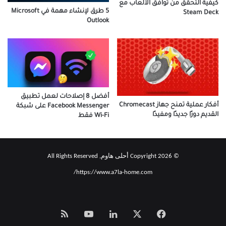
كيفية التحقق من توافق الألعاب مع
5 طرق لإنشاء مهمة في Microsoft
Steam Deck
Outlook
أفضل 8 إصلاحات لعمل تطبيق
أفكار عملية تمنح جهاز Chromecast
Facebook Messenger على شبكة
القديم دورًا جديدًا ومفيدًا
Wi-Fi فقط
© Copyright 2026 أحلى هاوم, All Rights Reserved
https://www.a7la-home.com/
‫X
فيسبوك
لينكدإن
‫YouTube
Smart