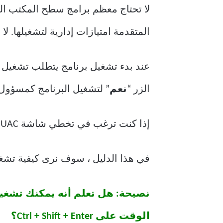
لا تحتاج معظم برامج سطح المكتب الك
المتقدمة امتيازات إدارية لتشغيلها. لا يمكن تشغيل برنامج Macrium Reflect الش
عند بدء تشغيل برنامج يتطلب تشغيل
الزر “
نعم
” لتشغيل البرنامج كمسؤول.
إذا كنت ترغب في تخطي شاشة UAC هذه وترغب في تشغيل البرامج دائمًا كمسؤول ، فستكون سعيدًا بمعرفة أن ذلك ممكن جدًا.
في هذا الدليل ، سوف نرى كيفية تشغيل ا
نصيحة: هل تعلم أنه يمكنك تشغ
الوقت على Ctrl + Shift + Enter؟