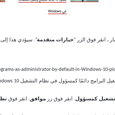
عمره 19 عامًا لنسخ ونقل الملفات
في Windows
 ، انقر فوق الزر “
خيارات متقدمة
“. سيؤدي هذا إلى
 تشغيل
كمسؤول
. انقر فوق زر
موافق
. انقر فوق
تطب