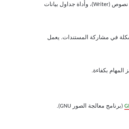
هو أشهر بديل مفتوح المصدر لمايكروسوفت أوفيس. يتضمن كل ما تحتاجه: معالج نصوص (Writer)، وأداة جداول بيانات
مثل DOCX وXLSX وPPTX، لذا لن تواجه أي مشكلة في مشاركة المستندات. يعمل
 المهام بكفاءة.
G
(برنامج معالجة الصور GNU).