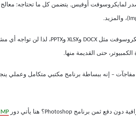
يمكنك فتح الملفات وحفظها بصيغ مايكروسوفت 
ا مفاجآت – إنه ببساطة برنامج مكتبي متكامل وعملي ينجز
ن برنامج Photoshop؟ هنا يأتي دور
IMP