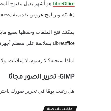
LibreOffice
(Calc)، وبرنامج عروض تقديمية (Impress)، والمزيد.
LibreOffice بسلاسة على معظم أجهزة الكمبيوتر، حتى القديمة منها.
لماذا ستحبه؟ لا رسوم، لا إعلانات، ول
GIMP: تحرير الصور مجانًا
هل رغبت يومًا في تحرير صورك باحترافية دون دفع ثم
مقالات ذات صلة