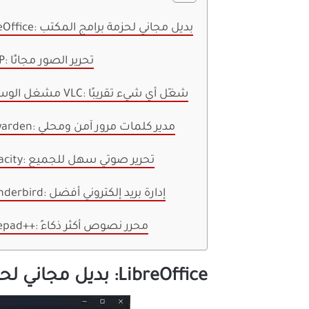
LibreOffice: بديل مجاني لحزمة برامج المكتب
GIMP: تحرير الصور مجانًا
مشغل الوسائط VLC: شغّل أي شيء تقريبًا
Bitwarden: مدير كلمات مرور آمن ومحلي
Audacity: تحرير صوتي سهل للجميع
Thunderbird: إدارة بريد إلكتروني أفضل
Notepad++: محرر نصوص أكثر ذكاءً
LibreOffice: بديل مجاني لحزمة برامج المكتب