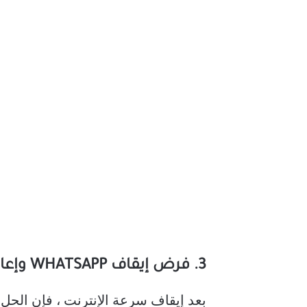
3. فرض إيقاف WHATSAPP وإعادة تشغيله