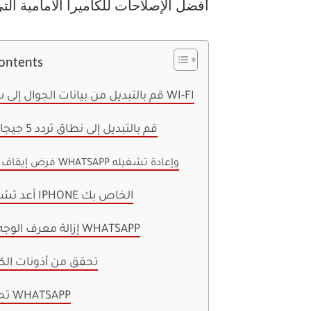
أفضل الإصلاحات للكاميرا الأمامية التي لا تعمل أ
Contents
1. قم بالتبديل من بيانات الجوال إلى شبكة WI-FI
2. قم بالتبديل إلى نطاق تردد 5 جيجا هرتز
3. فرض إيقاف WHATSAPP وإعادة تشغيله
4. أعد تشغيل IPHONE الخاص بك
5. إزالة معرف الوجه من WHATSAPP
6. تحقق من أذونات الكا
7. تحديث WHATSAPP