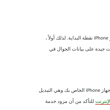
أثناء الانخراط في مكالمات الفيديو ، يعد استكشاف أخطاء اتصال الإنترنت وإصلاحها على جهاز iPhone نقطة البداية. لذلك أولاً ،
لا تحصل على سرعات إنترنت جيدة على بيانات الجوال في
إذا كان لديك موجه Wi-Fi مزدوج النطاق ، فهناك طريقة أخرى لتحسين سرعات الإنترنت على جهاز iPhone الخاص بك وهي التبديل
إنترنت
للتأكد من أن مزود خدمة