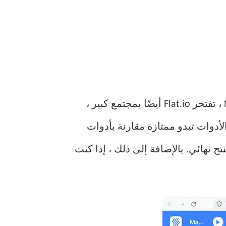
على المستعرض مثل Noteflight ، ولكنها أحدث وأكثر لمعانًا. مقارنةً بـ Noteflight ، تفتخر Flat.io أيضًا بمجتمع كبير ،
دوات تبدو ممتازة مقارنة بأدوات
تج نهائي. بالإضافة إلى ذلك ، إذا كنت