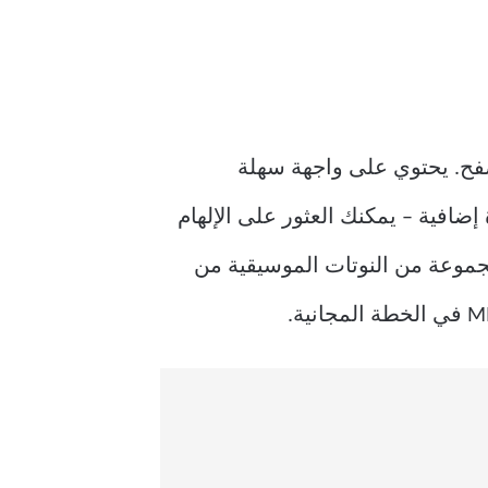
لمتصفح. يحتوي على واجهة سهلة
ك الكتابة بسهولة باستخدام لوحة المفاتيح والماوس. يعد عمر Noteflight ميزة إضافية – يمكنك العثور على الإلهام
ات الموسيقية المجانية التي أنشأها ملحنون آخرون على منصة Noteflight أو 80000 مجموعة من النوتات الموسيقية من