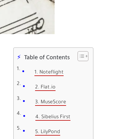
Table of Contents
1. Noteflight
2. Flat.io
3. MuseScore
4. Sibelius First
5. LilyPond