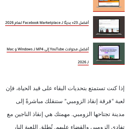
أفضل 23+ بديلًا لـ Facebook Marketplace لعام 2026
أفضل محولات YouTube إلى MP4 لـ Windows و Mac
لـ 2026
إذا كنت تستمتع بتحديات البقاء على قيد الحياة، فإن
لعبة “فرقة إنقاذ الزومبي” ستنقلك مباشرةً إلى
مدينة تجتاحها الزومبي. مهمتك هي إنقاذ الناجين مع
تفادي الزومبي والقضاء عليهم. تُطلق اللعبة النار