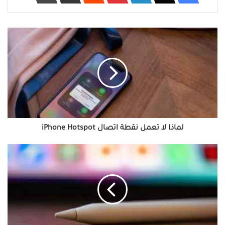
لماذا
لا
تعمل
نقطة
اتصال
iPhone
Hotspot
لماذا لا تعمل نقطة اتصال iPhone Hotspot
أفضل
3
طرق
للتحقق
من
مستوى
بطارية
Apple