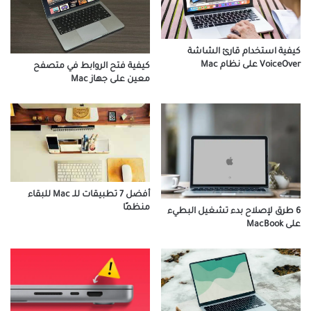
كيفية استخدام قارئ الشاشة
VoiceOver على نظام Mac
كيفية فتح الروابط في متصفح
معين على جهاز Mac
أفضل 7 تطبيقات للـ Mac للبقاء
منظمًا
6 طرق لإصلاح بدء تشغيل البطيء
على MacBook