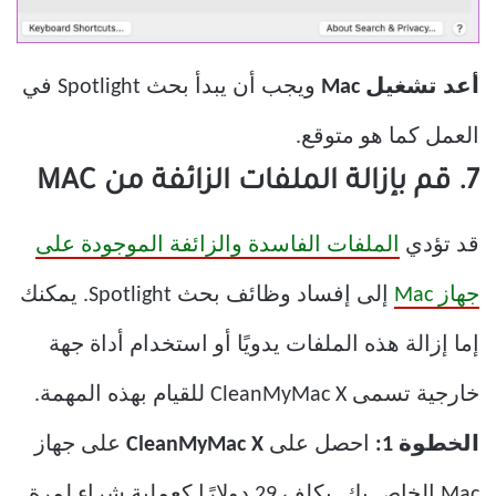
أعد تشغيل Mac
ويجب أن يبدأ بحث Spotlight في
العمل كما هو متوقع.
7. قم بإزالة الملفات الزائفة من MAC
قد تؤدي
الملفات الفاسدة والزائفة الموجودة على
جهاز Mac
إلى إفساد وظائف بحث Spotlight. يمكنك
إما إزالة هذه الملفات يدويًا أو استخدام أداة جهة
خارجية تسمى CleanMyMac X للقيام بهذه المهمة.
الخطوة 1:
احصل على
CleanMyMac X
على جهاز
Mac الخاص بك. يكلف 29 دولارًا كعملية شراء لمرة