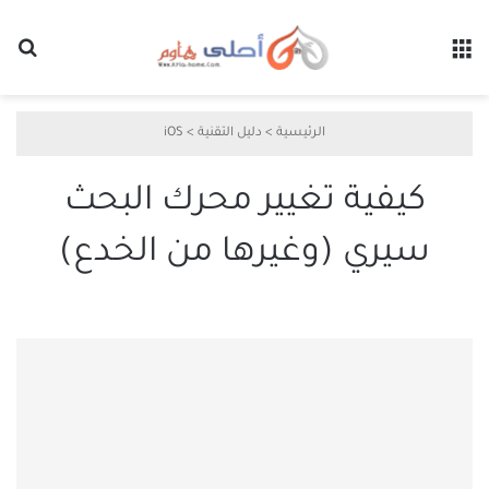
القائمة
بح
الرئيسية
>
دليل التقنية
>
iOS
كيفية تغيير محرك البحث
سيري (وغيرها من الخدع)