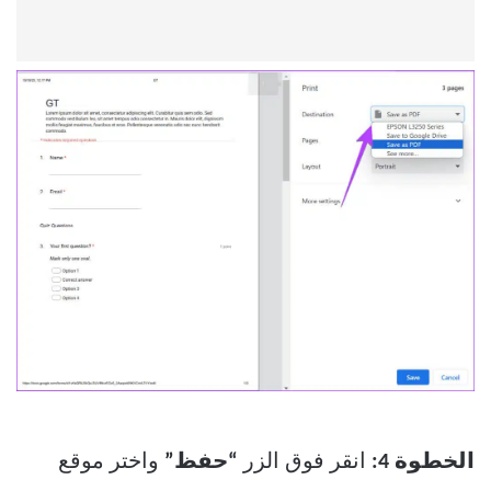
الخطوة 4:
انقر فوق الزر
“حفظ”
واختر موقع