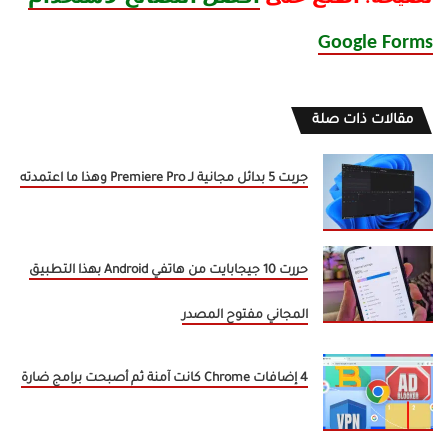
Google Forms
مقالات ذات صلة
جربت 5 بدائل مجانية لـ Premiere Pro وهذا ما اعتمدته
حررت 10 جيجابايت من هاتفي Android بهذا التطبيق
المجاني مفتوح المصدر
4 إضافات Chrome كانت آمنة ثم أصبحت برامج ضارة