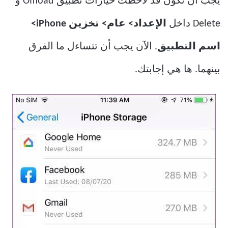
يجب أن تكون قد لاحظت خيارات تطبيق Offload و
Delete داخل
الإعداد> عام> تخزين iPhone>
اسم التطبيق
. الآن يجب أن تتساءل ما الفرق
بينهما. ها هي إجابتك.