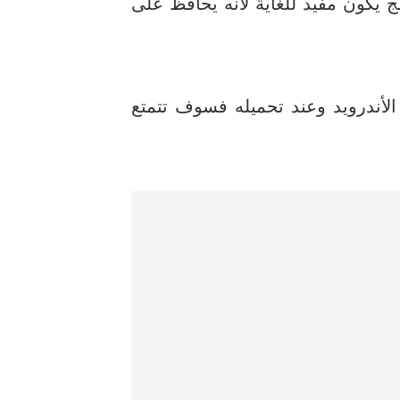
 يكون مفيد للغاية لأنه يحافظ على
لأندرويد وعند تحميله فسوف تتمتع