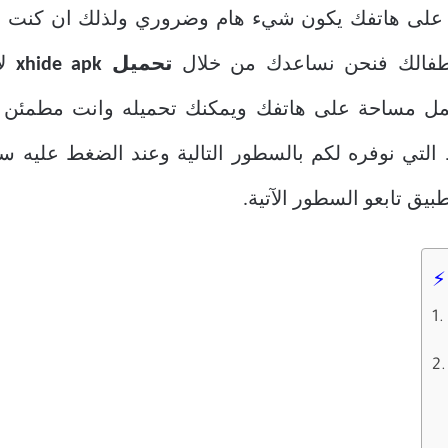
ت على هاتفك يكون شيء هام وضروري ولذلك ان كنت 
طفالك فنحن نساعدك من خلال
تحميل xhide apk
ل
يحمل مساحة على هاتفك ويمكنك تحميله وانت مطمئن
لتي نوفره لكم بالسطور التالية وعند الضغط عليه سو
يق تابعو السطور الآتية.