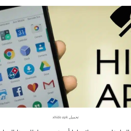
تحميل xhide apk