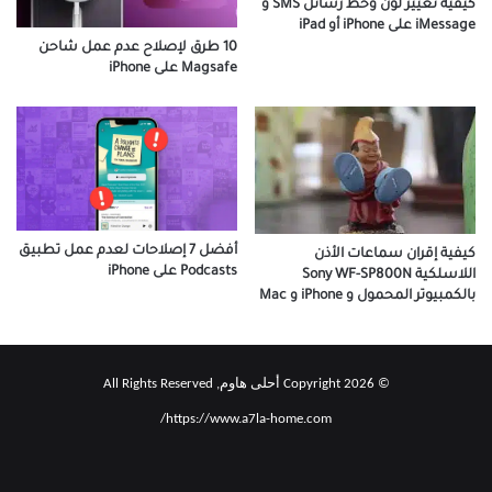
كيفية تغيير لون وخط رسائل SMS و
iMessage على iPhone أو iPad
10 طرق لإصلاح عدم عمل شاحن
Magsafe على iPhone
أفضل 7 إصلاحات لعدم عمل تطبيق
كيفية إقران سماعات الأذن
Podcasts على iPhone
اللاسلكية Sony WF-SP800N
بالكمبيوتر المحمول و iPhone و Mac
© Copyright 2026 أحلى هاوم, All Rights Reserved
https://www.a7la-home.com/