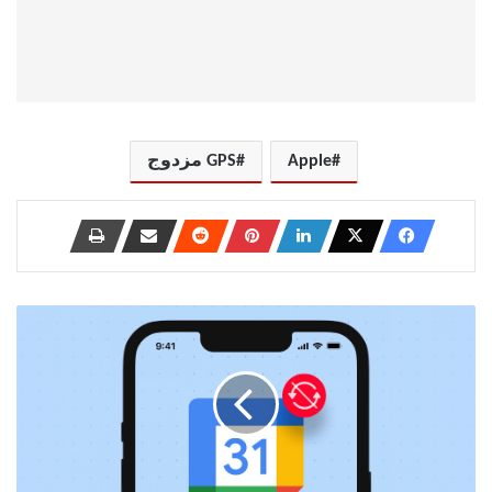
Apple
GPS مزدوج
أفضل
8
طرق
لإصلاح
عدم
مزامنة
تقويم
Google