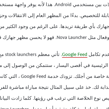
يعد Nova Launcher أحد أشهر المشغلات بين مستخدمي oid
ة للتخصيص. بدءًا من المظهر العام إلى الانتقالات وحزم
Nova  تعديل واجهة جهازك بأي طريقة تريدها. على الرغم من وجود ال
سب ، بل يجعله أسرع أيضًا.
Google Feed
ة لك. خذ على سبيل المثال نتيجة مباراة مباشرة للفري