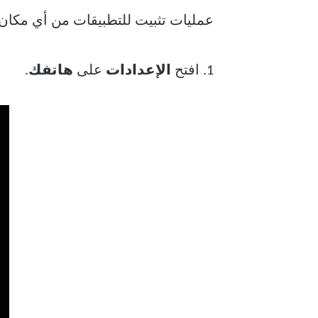
عمليات تثبيت للتطبيقات من أي مكان باستثناء متجر Google Play. اتبع الخطوات الوارد
1. افتح
الإعدادات
على
هاتفك
.