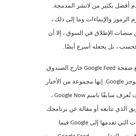
Andr. هذا لأنه يوفر واجهة مستخدم أفضل بكثير من لانشر المدمجة.
 الرموز والإيماءات وما إلى ذلك ،
كثير من منصات الإطلاق في السوق ، إلا أن
. تأتي معظم stock launchers مع صفحة Google Feed خارج الصندوق.
من خلال التمرير السريع إلى الشاشة الرئيسية في أقصى اليسار ، ستتمكن من الوصول إلى موجز Google. إنها مجموعة من الأخبار
والمعلومات بناءً على اهتماماتك برعاية خاصة من أجلك. تزودك خدمة Google Feed ، التي كانت تُعرف سابقًا باسم Google Now ،
ق الذي تتابعه أو مقالة عن برنامجك
التلفزيوني المفضل. يمكنك أيضًا تخصيص نوع الخلاصة التي ترغب في رؤيتها. كلما زادت البيانات التي تقدمها إلى Google فيما