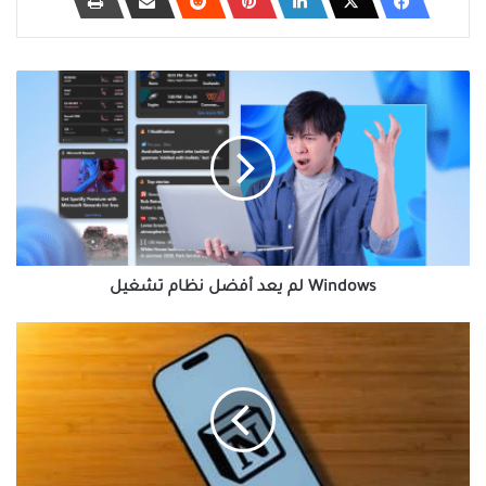
Windows
لم
يعد
أفضل
نظام
تشغيل
Windows لم يعد أفضل نظام تشغيل
بديل
Notion
مجاني
ذاتي
الاستضافة
على
Raspberry