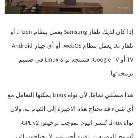
إذا كان لديك تلفاز Samsung يعمل بنظام Tizen، أو
تلفاز LG يعمل بنظام webOS، أو أي جهاز Android
TV أو Google TV، فستجد نواة Linux في صميم
برمجياتها.
هذا منطقي تمامًا، لأن نواة Linux يمكنها التعامل مع
أي شيء قد تحتاج هذه الأجهزة إلى القيام به، ولأن
نواة Linux تُنشر اليوم بموجب ترخيص GPL v2،
يُسمح للمصنعين بتقييد أجهزتهم. لا يحتاجون إلى